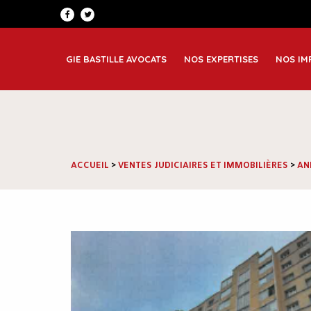
Patrimoine et famille
Greno
Corporate
Lyon
GIE BASTILLE AVOCATS
NOS EXPERTISES
NOS IM
Immobilier et construction
Saint
ACCUEIL
>
VENTES JUDICIAIRES ET IMMOBILIÈRES
>
AN