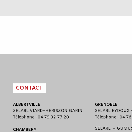
CONTACT
ALBERTVILLE
GRENOBLE
SELARL
VIARD
–
HERISSON GARIN
SELARL
EYDOUX
Téléphone : 04 79 32 77 28
Téléphone : 04 76
SELARL –
GUMUS
CHAMBÉRY