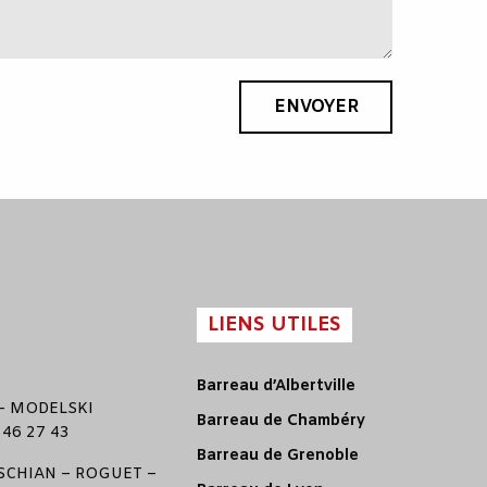
ENVOYER
LIENS UTILES
Barreau d’Albertville
–
MODELSKI
Barreau de Chambéry
 46 27 43
Barreau de Grenoble
CHIAN
–
ROGUET
–