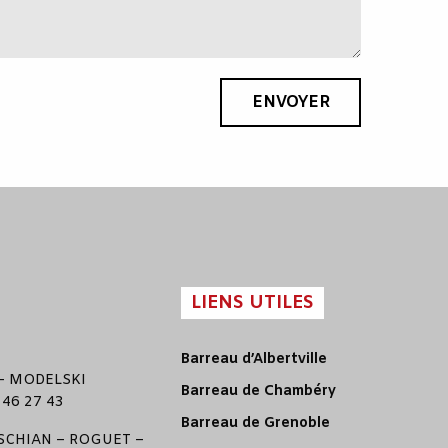
ENVOYER
LIENS UTILES
Barreau d’Albertville
–
MODELSKI
Barreau de Chambéry
 46 27 43
Barreau de Grenoble
CHIAN
–
ROGUET
–