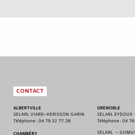
CONTACT
ALBERTVILLE
GRENOBLE
SELARL
VIARD
–
HERISSON GARIN
SELARL
EYDOUX
Téléphone : 04 79 32 77 28
Téléphone : 04 76
SELARL –
GUMUS
CHAMBÉRY