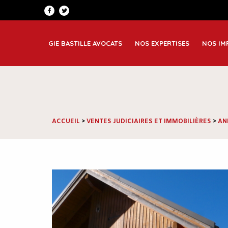
Patrimoine et famille
Greno
Corporate
Lyon
GIE BASTILLE AVOCATS
NOS EXPERTISES
NOS IM
Immobilier et construction
Saint
ACCUEIL
>
VENTES JUDICIAIRES ET IMMOBILIÈRES
>
AN