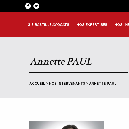
Patrimoine et famille
Greno
Corporate
Lyon
GIE BASTILLE AVOCATS
NOS EXPERTISES
NOS IM
Immobilier et construction
Saint
Annette PAUL
ACCUEIL
>
NOS INTERVENANTS
>
ANNETTE PAUL