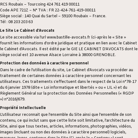
RCS Roubaix – Tourcoing 424 761 419 00011
Code APE 721Z – N° TVA : FR 22-424-761-419-00011
Siège social : 140 Quai du Sartel – 59100 Roubaix – France.
Tél : 08 203 203 63
Le Site Le Cabinet d’Avocats
Le site accessible via l’url www.bastille-avocats.fr (ci-après le « Site »
fournit les informations d’ordre juridique et pratique en lien avec le Cabinet
le Cabinet d’Avocats. Il est édité par le GIE LE CABINET D’AVOCATS dont le
siège social est 10 avenue Alsace Lorraine à 38000 GRENOBLE.
Protection des données à caractère personnel
Dans le cadre de l’utilisation du site, Le Cabinet d’Avocats va procéder au
traitement de certaines données à caractère personnel concernant les
utilisateurs. Ces traitements s’effectuent dans le respect de la Loi n°78-17
du 6 janvier 1978 (dite « Loi informatique et libertés » ou « LIL ») et du
Règlement Général sur la protection des Données Personnelles (« RGDP
») n°2016/679.
Propriété Intellectuelle
L’utilisateur reconnait que l’ensemble du Site ainsi que l’ensemble de son
contenu, ce qui inclut sans que cette liste soit limitative, l’architecture du
Site, ainsi que tous textes, articles, informations, photographies, vidéos,
images (incluant ou non des données à caractère personnel) logiciels,