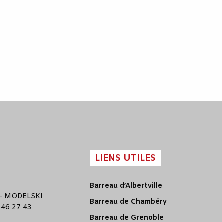
LIENS UTILES
Barreau d’Albertville
–
MODELSKI
Barreau de Chambéry
 46 27 43
Barreau de Grenoble