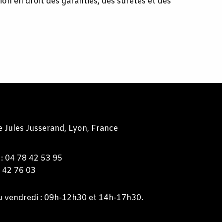
ion en droit des garanties, des sûretés et des
 Jules Jusserand, Lyon, France
: 04 78 42 53 95
u vendredi : 09h-12h30 et 14h-17h30.