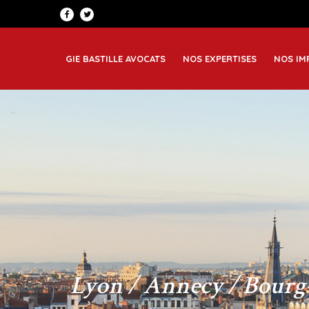
Patrimoine et famille
Greno
Corporate
Lyon
GIE BASTILLE AVOCATS
NOS EXPERTISES
NOS IM
Immobilier et construction
Saint
Lyon / Annecy / Bourg