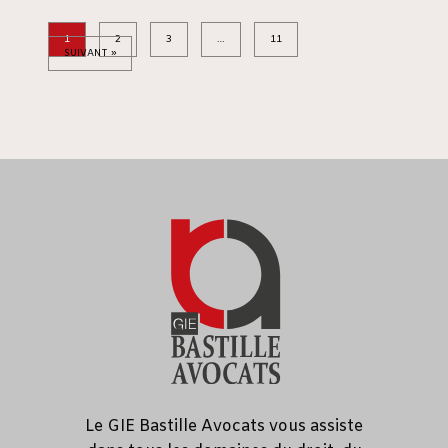
1
2
3
…
11
SUIVANT »
Le GIE Bastille Avocats vous assiste