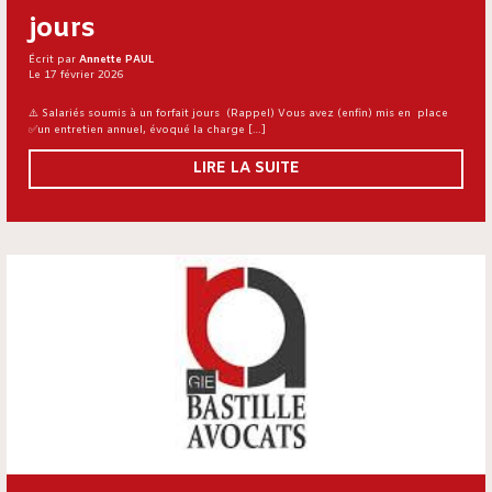
jours
Écrit par
Annette PAUL
Le 17 février 2026
⚠️ Salariés soumis à un forfait jours (Rappel) Vous avez (enfin) mis en place
✅un entretien annuel, évoqué la charge […]
LIRE LA SUITE