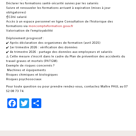
Déclarer les formations santé-sécurité suivies par les salariés
Suivre et renouveler les formations arrivant à expiration (mises à jour
obligatoires)
☝️Côté salarié
Accès à un espace personnel en ligne Consultation de l’historique des
formations via
moncompteformation.gouv.fr
Valorisation de l’employabilité
Déploiement progressif :
✔️ Après déclaration des organismes de formation (avril 2025)
✔️ 1er trimestre 2026 : vérification des données
✔️ 4e trimestre 2026 : partage des données aux employeurs et salariés
⚠️ Cette mesure s’inscrit dans le cadre du Plan de prévention des accidents du
travail graves et mortels (PATGM).
Exemple de risques concernés ?
️ Machines et équipements
Risques chimiques et biologiques
Risques psychosociaux
Pour toute question ou pour prendre rendez-vous, contactez Maître PAUL au 07
52 08 73 74.
Facebook
Twitter
Share