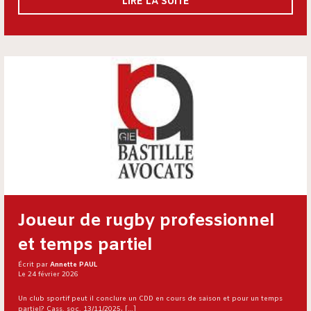
LIRE LA SUITE
Joueur de rugby professionnel
et temps partiel
Écrit par
Annette PAUL
Le 24 février 2026
Un club sportif peut il conclure un CDD en cours de saison et pour un temps
partiel? Cass. soc. 13/11/2025, […]