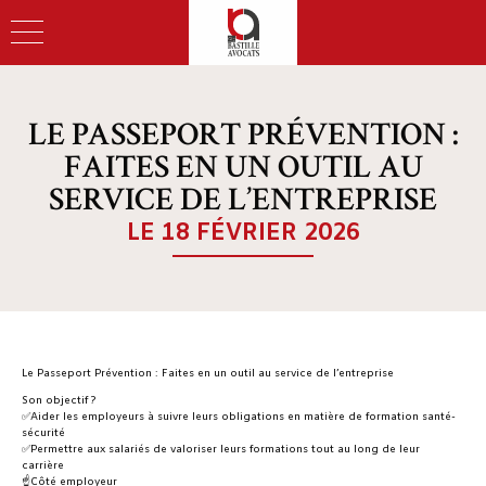
LE PASSEPORT PRÉVENTION :
FAITES EN UN OUTIL AU
SERVICE DE L’ENTREPRISE
LE 18 FÉVRIER 2026
Le Passeport Prévention : Faites en un outil au service de l’entreprise
Son objectif ?
✅Aider les employeurs à suivre leurs obligations en matière de formation santé-
sécurité
✅Permettre aux salariés de valoriser leurs formations tout au long de leur
carrière
☝️Côté employeur