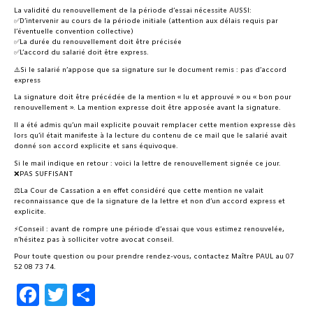
La validité du renouvellement de la période d’essai nécessite AUSSI:
✅D’intervenir au cours de la période initiale (attention aux délais requis par
l’éventuelle convention collective)
✅La durée du renouvellement doit être précisée
✅L’accord du salarié doit être express.
⚠️Si le salarié n’appose que sa signature sur le document remis : pas d’accord
express
La signature doit être précédée de la mention « lu et approuvé » ou « bon pour
renouvellement ». La mention expresse doit être apposée avant la signature.
Il a été admis qu’un mail explicite pouvait remplacer cette mention expresse dès
lors qu’il était manifeste à la lecture du contenu de ce mail que le salarié avait
donné son accord explicite et sans équivoque.
‍Si le mail indique en retour : voici la lettre de renouvellement signée ce jour.
❌PAS SUFFISANT
‍⚖️La Cour de Cassation a en effet considéré que cette mention ne valait
reconnaissance que de la signature de la lettre et non d’un accord express et
explicite.
⚡Conseil : avant de rompre une période d’essai que vous estimez renouvelée,
n’hésitez pas à solliciter votre avocat conseil.
Pour toute question ou pour prendre rendez-vous, contactez Maître PAUL au 07
52 08 73 74.
Facebook
Twitter
Share