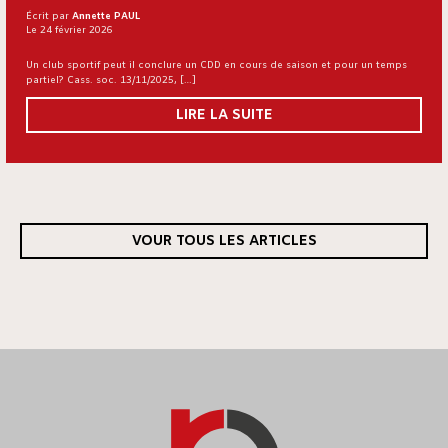
Écrit par
Annette PAUL
Le 24 février 2026
Un club sportif peut il conclure un CDD en cours de saison et pour un temps
partiel? Cass. soc. 13/11/2025, […]
LIRE LA SUITE
VOUR TOUS LES ARTICLES