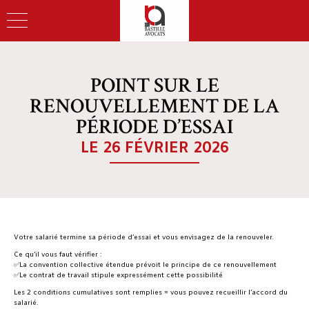
POINT SUR LE
RENOUVELLEMENT DE LA
PÉRIODE D’ESSAI
LE 26 FÉVRIER 2026
Votre salarié termine sa période d’essai et vous envisagez de la renouveler.
Ce qu’il vous faut vérifier :
✅La convention collective étendue prévoit le principe de ce renouvellement
✅Le contrat de travail stipule expressément cette possibilité
‍Les 2 conditions cumulatives sont remplies = vous pouvez recueillir l’accord du
salarié.